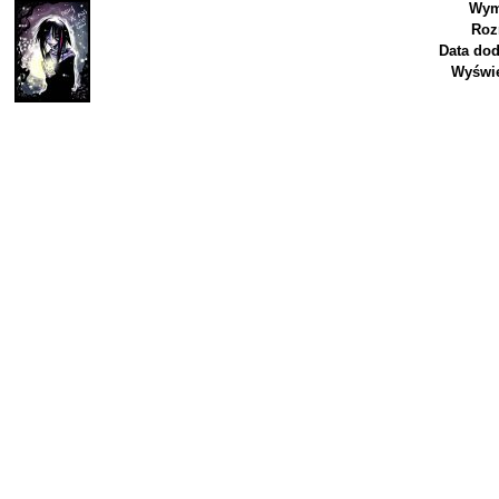
Wym
Roz
Data dod
Wyświe