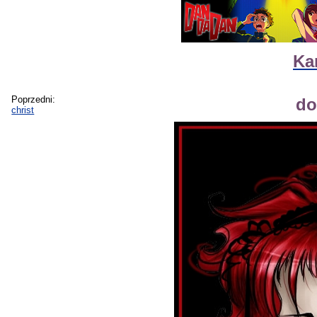
Ka
Poprzedni:
do
christ