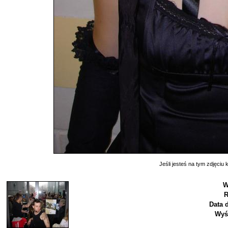
Jeśli jesteś na tym zdjęciu k
W
R
Data 
Wyś