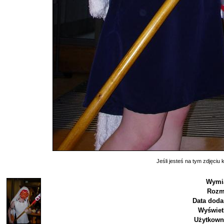
Jeśli jesteś na tym zdjęciu k
Wymia
Rozm
Data doda
Wyświet
Użytkown