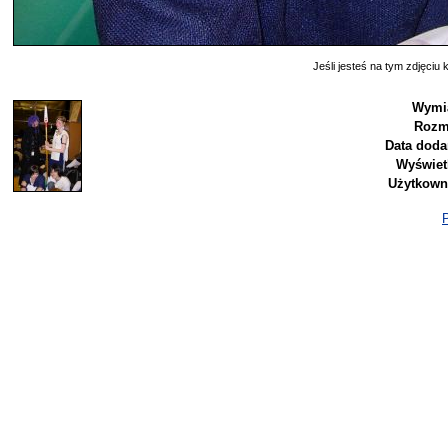
Jeśli jesteś na tym zdjęciu k
Wymia
Rozm
Data doda
Wyświet
Użytkown
P