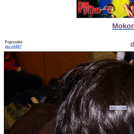
Mokon
Poprzedni:
dscn4487
Anko-chan