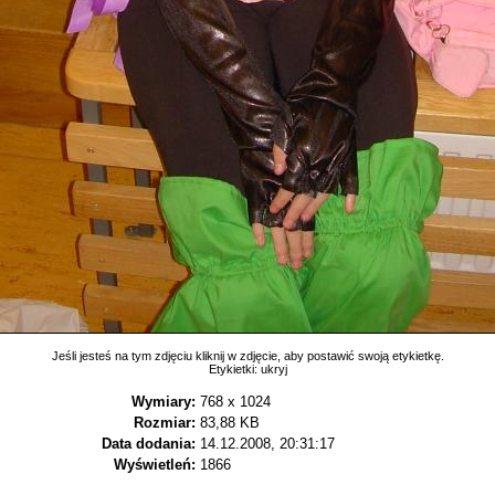
Jeśli jesteś na tym zdjęciu kliknij w zdjęcie, aby postawić swoją etykietkę.
Etykietki:
ukryj
Wymiary:
768 x 1024
Rozmiar:
83,88 KB
Data dodania:
14.12.2008, 20:31:17
Wyświetleń:
1866