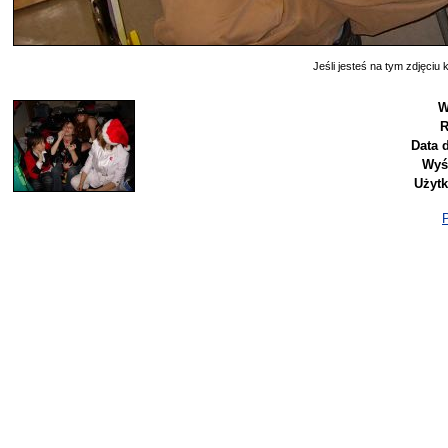
Jeśli jesteś na tym zdjęciu k
W
R
Data 
Wyś
Użyt
P