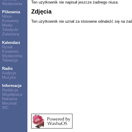
Ten użytkownik nie napisał jeszcze żadnego niusa.
Wydarzenia
Zdjęcia
Plikownia
Nihon
Konwenty
Ten użytkownik nie uznał za stosowne odnaleźć się na ża
Media
Teledyski
Zwiastuny
Kalendarz
Rynek
Konwenty
Wydarzenia
Telewizja
Radio
Audycje
Muzyka
Informacje
Redakcja
Współpraca
Reklama
Mecenat
IRC