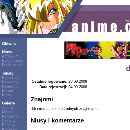
Główna
Niusy
Archiwum
Inne serwisy
Dodaj niusa
Teksty
Recenzje
Ostatnie logowanie:
23.09.2009
Konwenty
Felietony
Data rejestracji:
04.09.2008
Humor
Kiosk
Znajomi
Galerie
Anime
dth nie ma jeszcze żadnych znajomych.
Manga
Konwenty
Niusy i komentarze
Cosplay
Fanarty
Komiksy