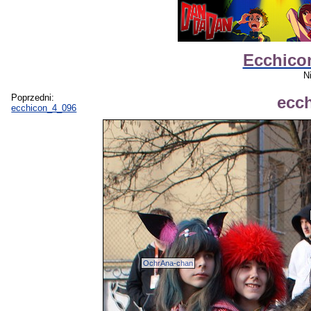
Ecchicon
N
Poprzedni:
ecc
ecchicon_4_096
OchrAna-chan