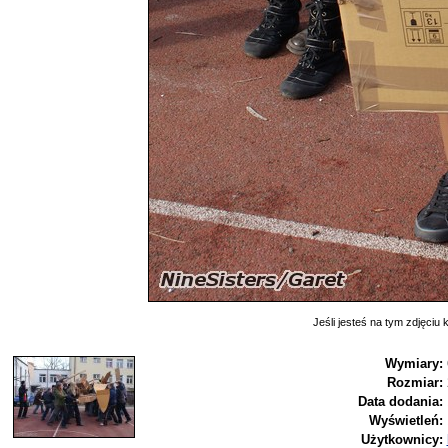
Jeśli jesteś na tym zdjęciu k
Wymiary:
Rozmiar:
Data dodania:
Wyświetleń:
Użytkownicy: