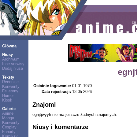
Główna
Niusy
Archiwum
Inne serwisy
Dodaj niusa
egnj
Teksty
Recenzje
Ostatnie logowanie:
01.01.1970
Konwenty
Felietony
Data rejestracji:
13.05.2026
Humor
Kiosk
Znajomi
Galerie
Anime
egnjtjwyyh nie ma jeszcze żadnych znajomych.
Manga
Konwenty
Niusy i komentarze
Cosplay
Fanarty
Komiksy