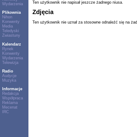
Ten użytkownik nie napisał jeszcze żadnego niusa.
Wydarzenia
Zdjęcia
Plikownia
Nihon
Konwenty
Ten użytkownik nie uznał za stosowne odnaleźć się na ża
Media
Teledyski
Zwiastuny
Kalendarz
Rynek
Konwenty
Wydarzenia
Telewizja
Radio
Audycje
Muzyka
Informacje
Redakcja
Współpraca
Reklama
Mecenat
IRC