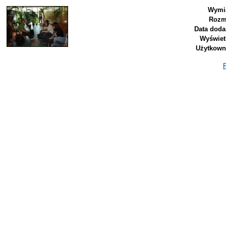
Wymia
Rozm
Data doda
Wyświet
Użytkown
P