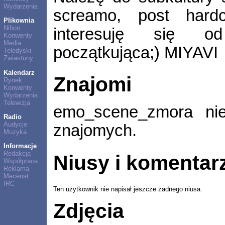
Wydarzenia
screamo, post hard
Plikownia
Nihon
interesuję się o
Konwenty
Media
początkująca;) MIYAVI
Teledyski
Zwiastuny
Kalendarz
Znajomi
Rynek
Konwenty
Wydarzenia
Telewizja
emo_scene_zmora ni
Radio
Audycje
znajomych.
Muzyka
Informacje
Redakcja
Niusy i komentar
Współpraca
Reklama
Mecenat
IRC
Ten użytkownik nie napisał jeszcze żadnego niusa.
Zdjęcia