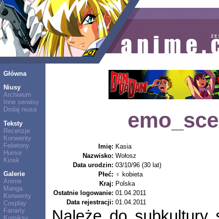
Główna
Niusy
Archiwum
Inne serwisy
Dodaj niusa
emo_sce
Teksty
Recenzje
Konwenty
Felietony
Imię:
Kasia
Humor
Nazwisko:
Wołosz
Kiosk
Data urodzin:
03/10/96 (30 lat)
Galerie
Płeć:
♀ kobieta
Anime
Kraj:
Polska
Manga
Ostatnie logowanie:
01.04.2011
Konwenty
Data rejestracji:
01.04.2011
Cosplay
Fanarty
Należę do subkultury 
Komiksy