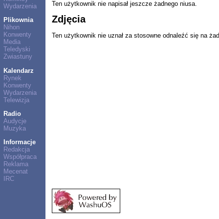
Ten użytkownik nie napisał jeszcze żadnego niusa.
Wydarzenia
Zdjęcia
Plikownia
Nihon
Konwenty
Ten użytkownik nie uznał za stosowne odnaleźć się na ża
Media
Teledyski
Zwiastuny
Kalendarz
Rynek
Konwenty
Wydarzenia
Telewizja
Radio
Audycje
Muzyka
Informacje
Redakcja
Współpraca
Reklama
Mecenat
IRC