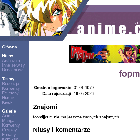
Główna
Niusy
Archiwum
Inne serwisy
Dodaj niusa
fopm
Teksty
Recenzje
Ostatnie logowanie:
01.01.1970
Konwenty
Felietony
Data rejestracji:
18.05.2026
Humor
Kiosk
Znajomi
Galerie
Anime
fopmljjdum nie ma jeszcze żadnych znajomych.
Manga
Konwenty
Niusy i komentarze
Cosplay
Fanarty
Komiksy