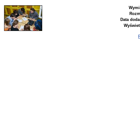
Wymia
Rozm
Data doda
Wyświet
P