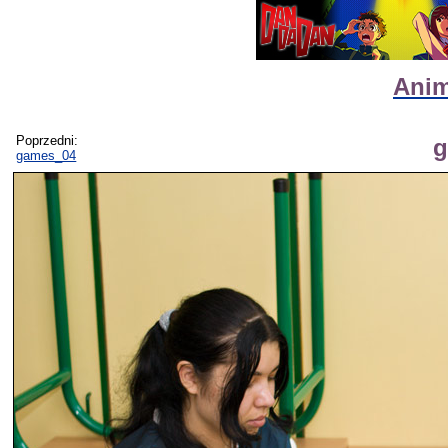
Anim
Poprzedni:
g
games_04