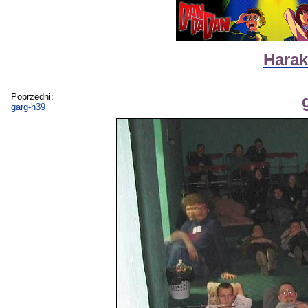
Harak
Poprzedni:
garg-h39