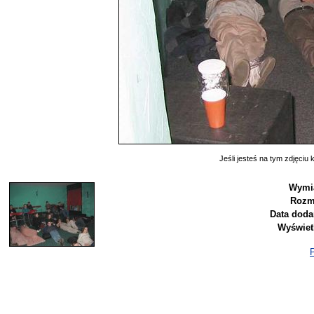
Jeśli jesteś na tym zdjęciu k
Wymia
Rozm
Data doda
Wyświet
P