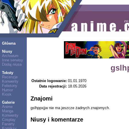
Główna
Niusy
Archiwum
Inne serwisy
Dodaj niusa
gslh
Teksty
Recenzje
Ostatnie logowanie:
01.01.1970
Konwenty
Felietony
Data rejestracji:
18.05.2026
Humor
Kiosk
Znajomi
Galerie
Anime
gslhppxjjw nie ma jeszcze żadnych znajomych.
Manga
Konwenty
Niusy i komentarze
Cosplay
Fanarty
Komiksy