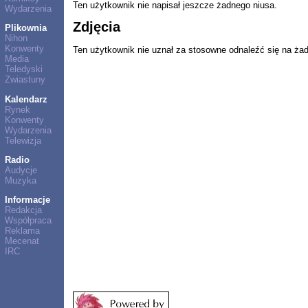
Ten użytkownik nie napisał jeszcze żadnego niusa.
Wydarzenia
Zdjęcia
Plikownia
Nihon
Konwenty
Ten użytkownik nie uznał za stosowne odnaleźć się na ża
Media
Teledyski
Zwiastuny
Kalendarz
Rynek
Konwenty
Wydarzenia
Telewizja
Radio
Audycje
Muzyka
Informacje
Redakcja
Współpraca
Reklama
Mecenat
IRC