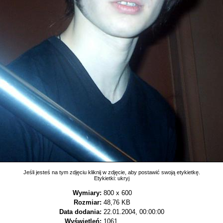
Jeśli jesteś na tym zdjęciu kliknij w zdjęcie, aby postawić swoją etykietkę.
Etykietki:
ukryj
Wymiary:
800 x 600
Rozmiar:
48,76 KB
Data dodania:
22.01.2004, 00:00:00
Wyświetleń:
1061