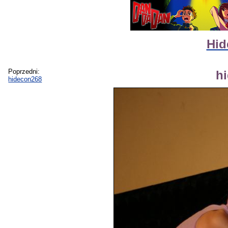
Hid
Poprzedni:
h
hidecon268