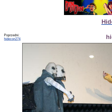
Hid
Poprzedni:
h
hidecon274