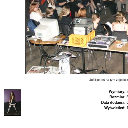
Jeśli jesteś na tym zdjęciu k
Wymiary:
Rozmiar:
Data dodania:
Wyświetleń: