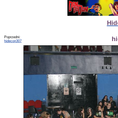
Hid
Poprzedni:
h
hidecon307