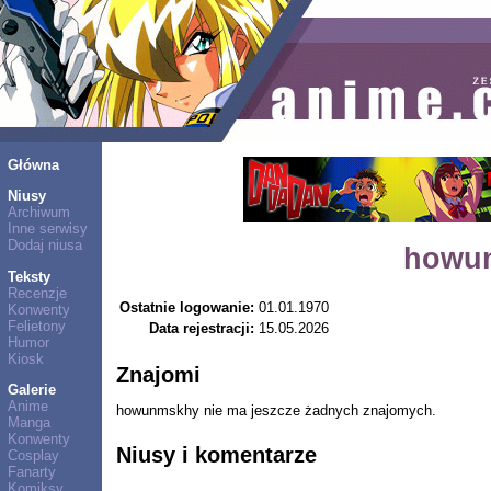
Główna
Niusy
Archiwum
Inne serwisy
Dodaj niusa
howu
Teksty
Recenzje
Ostatnie logowanie:
01.01.1970
Konwenty
Felietony
Data rejestracji:
15.05.2026
Humor
Kiosk
Znajomi
Galerie
Anime
howunmskhy nie ma jeszcze żadnych znajomych.
Manga
Konwenty
Niusy i komentarze
Cosplay
Fanarty
Komiksy