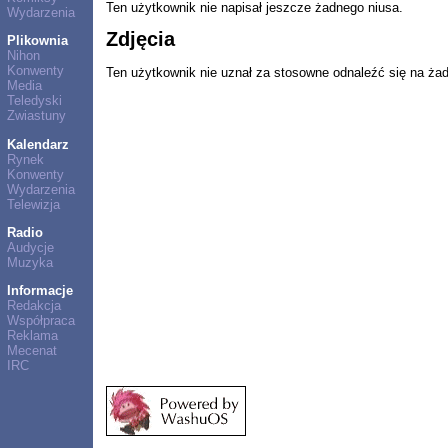
Ten użytkownik nie napisał jeszcze żadnego niusa.
Wydarzenia
Zdjęcia
Plikownia
Nihon
Konwenty
Ten użytkownik nie uznał za stosowne odnaleźć się na ża
Media
Teledyski
Zwiastuny
Kalendarz
Rynek
Konwenty
Wydarzenia
Telewizja
Radio
Audycje
Muzyka
Informacje
Redakcja
Współpraca
Reklama
Mecenat
IRC