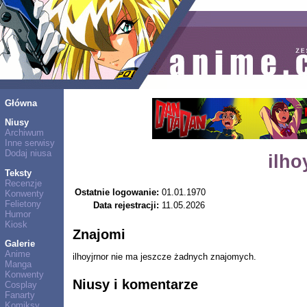
Główna
Niusy
Archiwum
Inne serwisy
Dodaj niusa
ilho
Teksty
Recenzje
Ostatnie logowanie:
01.01.1970
Konwenty
Felietony
Data rejestracji:
11.05.2026
Humor
Kiosk
Znajomi
Galerie
Anime
ilhoyjrnor nie ma jeszcze żadnych znajomych.
Manga
Konwenty
Niusy i komentarze
Cosplay
Fanarty
Komiksy