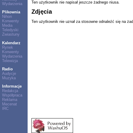
Ten użytkownik nie napisał jeszcze żadnego niusa.
Wydarzenia
Zdjęcia
Plikownia
Nihon
Konwenty
Ten użytkownik nie uznał za stosowne odnaleźć się na ża
Media
Teledyski
Zwiastuny
Kalendarz
Rynek
Konwenty
Wydarzenia
Telewizja
Radio
Audycje
Muzyka
Informacje
Redakcja
Współpraca
Reklama
Mecenat
IRC