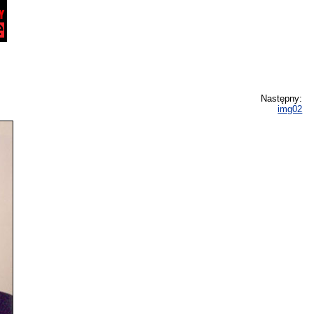
Następny:
img02