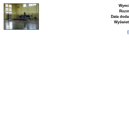
Wymia
Rozm
Data doda
Wyświet
P