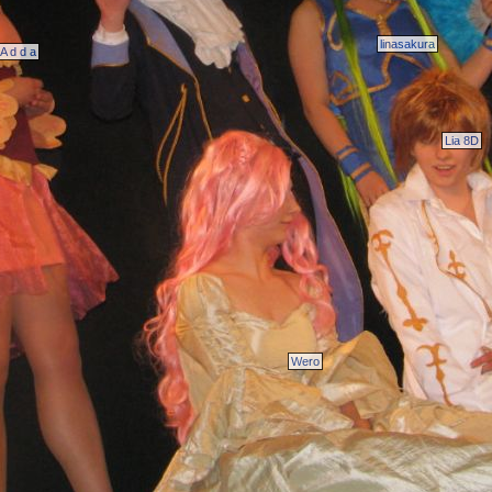
linasakura
A d d a
Lia 8D
Wero