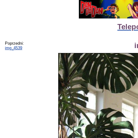
Telep
Poprzedni:
img_4539