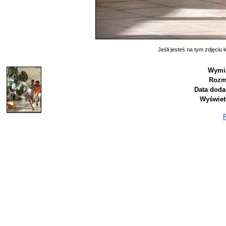
Jeśli jesteś na tym zdjęciu k
Wymi
Rozm
Data doda
Wyświet
P