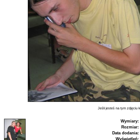
Jeśli jesteś na tym zdjęciu k
Wymiary:
Rozmiar:
Data dodania:
Wyświetleń: