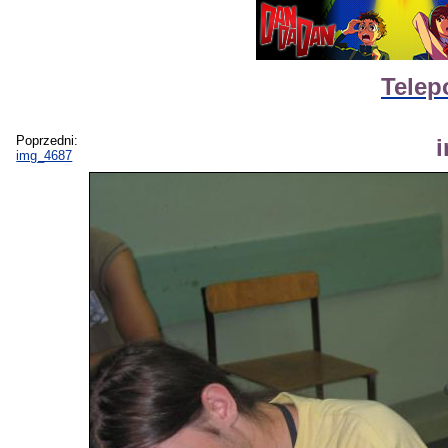
Telep
Poprzedni:
img_4687