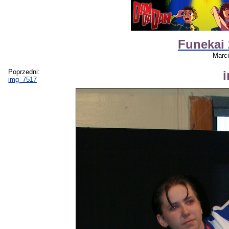
Funekai 
Marc
Poprzedni:
img_7517