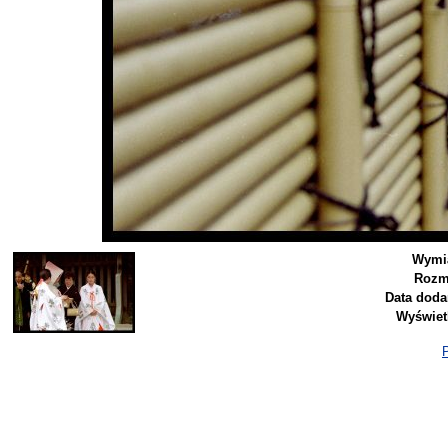
Wymia
Rozm
Data doda
Wyświet
P