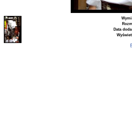
Wymia
Rozm
Data doda
Wyświet
P