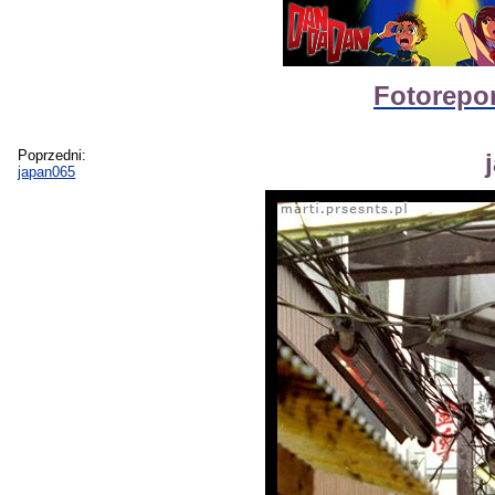
Fotorepor
Poprzedni:
japan065