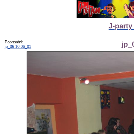
J-party
Poprzedni:
jp_
jp_06-10-06_01