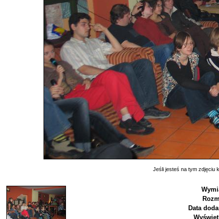
Jeśli jesteś na tym zdjęciu k
Wymi
Rozm
Data doda
Wyświet