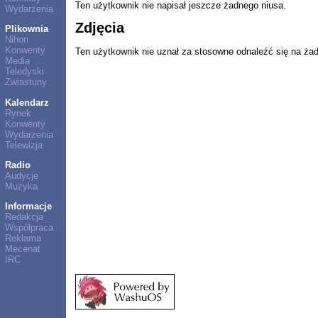
Ten użytkownik nie napisał jeszcze żadnego niusa.
Wydarzenia
Zdjęcia
Plikownia
Nihon
Konwenty
Ten użytkownik nie uznał za stosowne odnaleźć się na ża
Media
Teledyski
Zwiastuny
Kalendarz
Rynek
Konwenty
Wydarzenia
Telewizja
Radio
Audycje
Muzyka
Informacje
Redakcja
Współpraca
Reklama
Mecenat
IRC