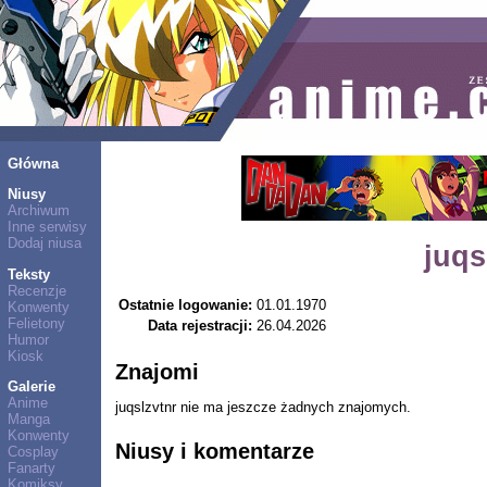
Główna
Niusy
Archiwum
Inne serwisy
Dodaj niusa
juqs
Teksty
Recenzje
Ostatnie logowanie:
01.01.1970
Konwenty
Felietony
Data rejestracji:
26.04.2026
Humor
Kiosk
Znajomi
Galerie
Anime
juqslzvtnr nie ma jeszcze żadnych znajomych.
Manga
Konwenty
Niusy i komentarze
Cosplay
Fanarty
Komiksy