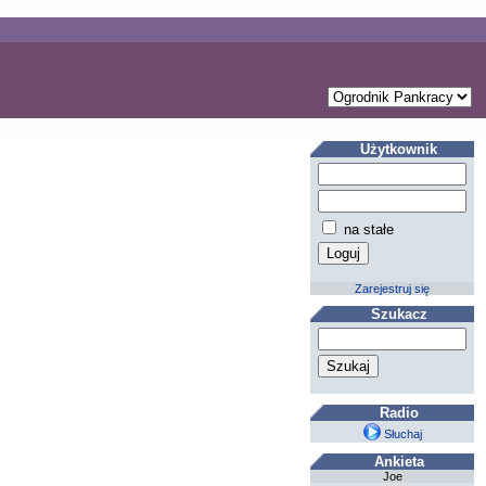
Użytkownik
na stałe
Zarejestruj się
Szukacz
Radio
Słuchaj
Ankieta
Joe