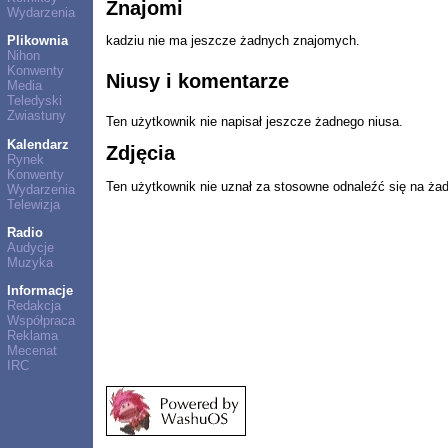
Znajomi
Wydarzenia
Plikownia
kadziu nie ma jeszcze żadnych znajomych.
Nihon
Konwenty
Niusy i komentarze
Media
Teledyski
Zwiastuny
Ten użytkownik nie napisał jeszcze żadnego niusa.
Kalendarz
Zdjęcia
Rynek
Konwenty
Ten użytkownik nie uznał za stosowne odnaleźć się na ża
Wydarzenia
Telewizja
Radio
Audycje
Muzyka
Informacje
Redakcja
Współpraca
Reklama
Mecenat
IRC