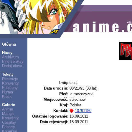
Główna
Niusy
Archiwum
Inne serwisy
Dodaj niusa
Teksty
Recenzje
Imię:
łapa
Konwenty
Felietony
Data urodzin:
08/21/93 (33 lat)
Humor
Płeć:
♂ mężczyzna
Kiosk
Miejscowość:
sulechów
Galerie
Kraj:
Polska
Anime
Kontakt:
10791180
Manga
Ostatnie logowanie:
18.09.2011
Konwenty
Data rejestracji:
18.09.2011
Cosplay
Fanarty
Komiksy