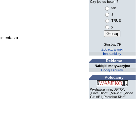
Czy jesteś botem?
tak
1
TRUE
y
komentarza.
Głosów:
79
Zobacz wyniki
Inne ankiety
Reklama
Naklejki motywacyjne
Dodaj sznurek
Polecamy
Wydawca m.in. „GTO”,
„Love Hina”, „MARS”, „Video
Girl Ai” i „Paradise Kiss”.