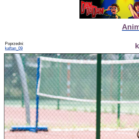
Anim
Poprzedni:
k
kaftan_09