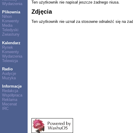
Ten użytkownik nie napisał jeszcze żadnego niusa.
Wydarzenia
Zdjęcia
Plikownia
Nihon
Konwenty
Ten użytkownik nie uznał za stosowne odnaleźć się na ża
Media
Teledyski
Zwiastuny
Kalendarz
Rynek
Konwenty
Wydarzenia
Telewizja
Radio
Audycje
Muzyka
Informacje
Redakcja
Współpraca
Reklama
Mecenat
IRC