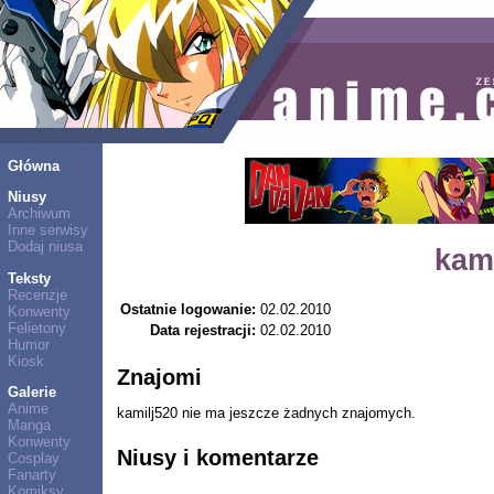
Główna
Niusy
Archiwum
Inne serwisy
Dodaj niusa
kam
Teksty
Recenzje
Ostatnie logowanie:
02.02.2010
Konwenty
Felietony
Data rejestracji:
02.02.2010
Humor
Kiosk
Znajomi
Galerie
Anime
kamilj520 nie ma jeszcze żadnych znajomych.
Manga
Konwenty
Niusy i komentarze
Cosplay
Fanarty
Komiksy