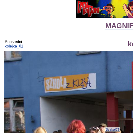
MAGNIFI
Poprzedni:
k
kolejka_01
Szakal63