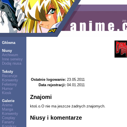
Główna
Niusy
Archiwum
Inne serwisy
Dodaj niusa
Teksty
Recenzje
Ostatnie logowanie:
23.05.2011
Konwenty
Felietony
Data rejestracji:
04.01.2011
Humor
Kiosk
Znajomi
Galerie
Anime
ktoś.o.O nie ma jeszcze żadnych znajomych.
Manga
Konwenty
Niusy i komentarze
Cosplay
Fanarty
Komiksy