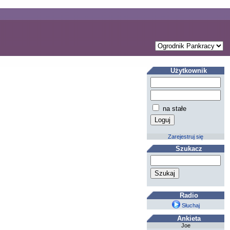
Użytkownik
na stałe
Zarejestruj się
Szukacz
Radio
Słuchaj
Ankieta
Joe