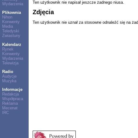
Ten użytkownik nie napisał jeszcze żadnego niusa.
Wydarzenia
Zdjęcia
Plikownia
Nihon
Konwenty
Ten użytkownik nie uznał za stosowne odnaleźć się na ża
Media
Teledyski
Zwiastuny
Kalendarz
Rynek
Konwenty
Wydarzenia
Telewizja
Radio
Audycje
Muzyka
Informacje
Redakcja
Współpraca
Reklama
Mecenat
IRC