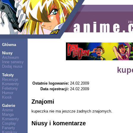
Główna
Niusy
Archiwum
Inne serwisy
Dodaj niusa
kup
Teksty
Recenzje
Ostatnie logowanie:
24.02.2009
Konwenty
Felietony
Data rejestracji:
24.02.2009
Humor
Kiosk
Znajomi
Galerie
Anime
kupeczka nie ma jeszcze żadnych znajomych.
Manga
Konwenty
Niusy i komentarze
Cosplay
Fanarty
Komiksy