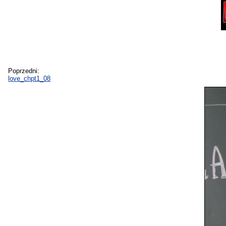
Poprzedni:
love_chpt1_08