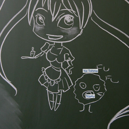
Yui Tohma
Namu