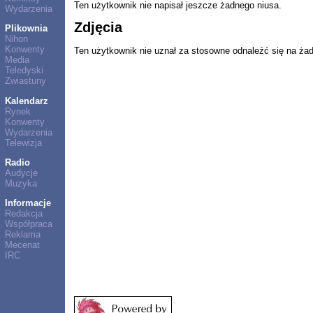
Ten użytkownik nie napisał jeszcze żadnego niusa.
Wydarzenia
Zdjęcia
Plikownia
Nihon
Konwenty
Ten użytkownik nie uznał za stosowne odnaleźć się na ża
Media
Teledyski
Zwiastuny
Kalendarz
Rynek
Konwenty
Wydarzenia
Telewizja
Radio
Audycje
Muzyka
Informacje
Redakcja
Współpraca
Reklama
Mecenat
IRC