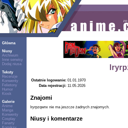
Główna
Niusy
Archiwum
Inne serwisy
Dodaj niusa
lryr
Teksty
Recenzje
Ostatnie logowanie:
01.01.1970
Konwenty
Felietony
Data rejestracji:
11.05.2026
Humor
Kiosk
Znajomi
Galerie
Anime
lryrpzqwnx nie ma jeszcze żadnych znajomych.
Manga
Konwenty
Niusy i komentarze
Cosplay
Fanarty
Komiksy