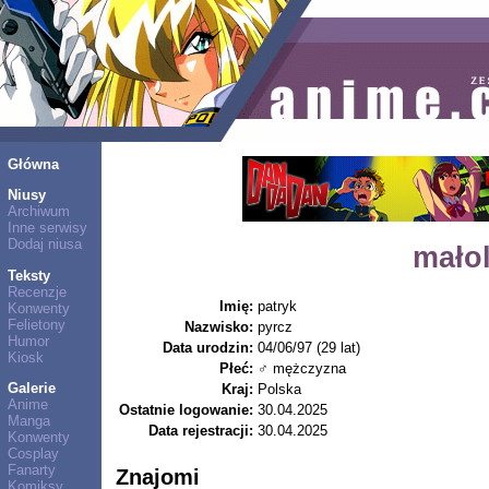
Główna
Niusy
Archiwum
Inne serwisy
Dodaj niusa
mało
Teksty
Recenzje
Imię:
patryk
Konwenty
Felietony
Nazwisko:
pyrcz
Humor
Data urodzin:
04/06/97 (29 lat)
Kiosk
Płeć:
♂ mężczyzna
Galerie
Kraj:
Polska
Anime
Ostatnie logowanie:
30.04.2025
Manga
Data rejestracji:
30.04.2025
Konwenty
Cosplay
Fanarty
Znajomi
Komiksy