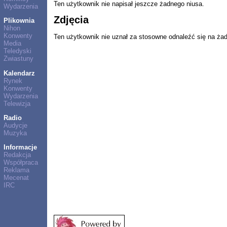
Ten użytkownik nie napisał jeszcze żadnego niusa.
Wydarzenia
Zdjęcia
Plikownia
Nihon
Konwenty
Ten użytkownik nie uznał za stosowne odnaleźć się na ża
Media
Teledyski
Zwiastuny
Kalendarz
Rynek
Konwenty
Wydarzenia
Telewizja
Radio
Audycje
Muzyka
Informacje
Redakcja
Współpraca
Reklama
Mecenat
IRC