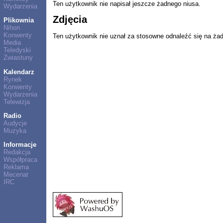
Ten użytkownik nie napisał jeszcze żadnego niusa.
Wydarzenia
Zdjęcia
Plikownia
Nihon
Konwenty
Ten użytkownik nie uznał za stosowne odnaleźć się na ża
Media
Teledyski
Zwiastuny
Kalendarz
Rynek
Konwenty
Wydarzenia
Telewizja
Radio
Audycje
Muzyka
Informacje
Redakcja
Współpraca
Reklama
Mecenat
IRC