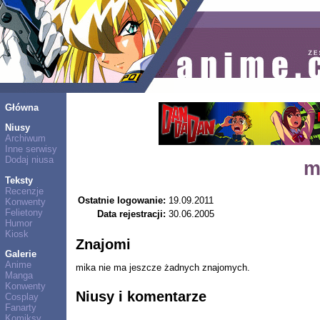
Główna
Niusy
Archiwum
Inne serwisy
Dodaj niusa
m
Teksty
Recenzje
Ostatnie logowanie:
19.09.2011
Konwenty
Felietony
Data rejestracji:
30.06.2005
Humor
Kiosk
Znajomi
Galerie
Anime
mika nie ma jeszcze żadnych znajomych.
Manga
Konwenty
Niusy i komentarze
Cosplay
Fanarty
Komiksy