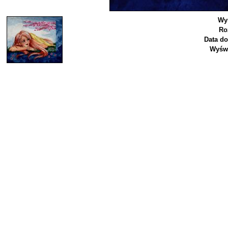
Wy
Ro
Data do
Wyświ