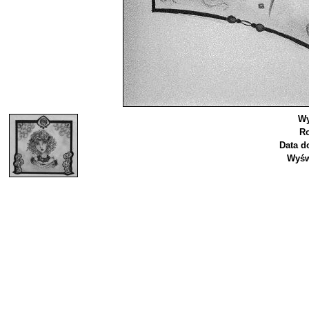
Wy
Ro
Data d
Wyśw