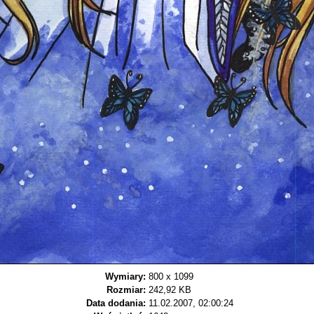
Wymiary:
800 x 1099
Rozmiar:
242,92 KB
Data dodania:
11.02.2007, 02:00:24