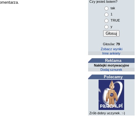
Czy jesteś botem?
komentarza.
tak
1
TRUE
y
Głosów:
79
Zobacz wyniki
Inne ankiety
Reklama
Naklejki motywacyjne
Dodaj sznurek
Polecamy
Zrób dobry uczynek. :-)