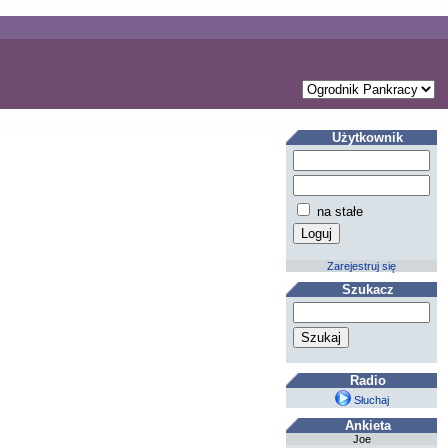
Użytkownik
na stałe
Zarejestruj się
Szukacz
Radio
Słuchaj
Ankieta
Joe