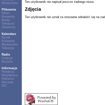
Ten użytkownik nie napisał jeszcze żadnego niusa.
Wydarzenia
Zdjęcia
Plikownia
Nihon
Konwenty
Ten użytkownik nie uznał za stosowne odnaleźć się na ża
Media
Teledyski
Zwiastuny
Kalendarz
Rynek
Konwenty
Wydarzenia
Telewizja
Radio
Audycje
Muzyka
Informacje
Redakcja
Współpraca
Reklama
Mecenat
IRC