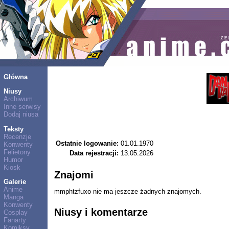
Główna
Niusy
Archiwum
Inne serwisy
Dodaj niusa
Teksty
Recenzje
Ostatnie logowanie:
01.01.1970
Konwenty
Felietony
Data rejestracji:
13.05.2026
Humor
Kiosk
Znajomi
Galerie
Anime
mmphtzfuxo nie ma jeszcze żadnych znajomych.
Manga
Konwenty
Niusy i komentarze
Cosplay
Fanarty
Komiksy