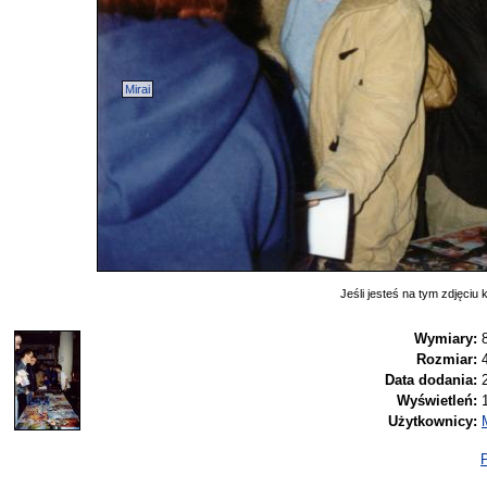
Mirai
Jeśli jesteś na tym zdjęciu k
Wymiary:
Rozmiar:
Data dodania:
Wyświetleń:
Użytkownicy:
P