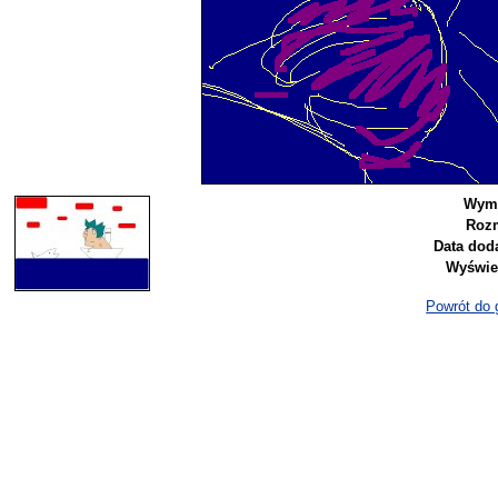
Wymi
Rozm
Data dod
Wyświe
Powrót do g