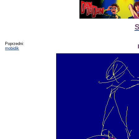
S
Poprzedni:
mobidik