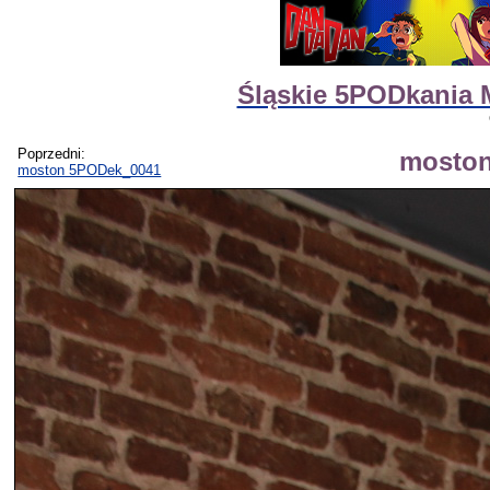
Śląskie 5PODkania 
Poprzedni:
mosto
moston 5PODek_0041