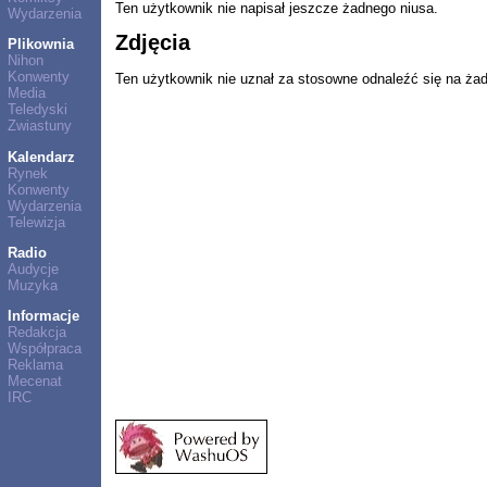
Ten użytkownik nie napisał jeszcze żadnego niusa.
Wydarzenia
Zdjęcia
Plikownia
Nihon
Konwenty
Ten użytkownik nie uznał za stosowne odnaleźć się na ża
Media
Teledyski
Zwiastuny
Kalendarz
Rynek
Konwenty
Wydarzenia
Telewizja
Radio
Audycje
Muzyka
Informacje
Redakcja
Współpraca
Reklama
Mecenat
IRC