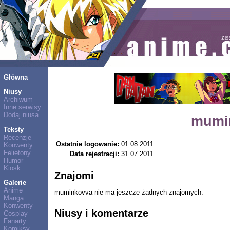
Główna
Niusy
Archiwum
Inne serwisy
Dodaj niusa
mumi
Teksty
Recenzje
Ostatnie logowanie:
01.08.2011
Konwenty
Felietony
Data rejestracji:
31.07.2011
Humor
Kiosk
Znajomi
Galerie
Anime
muminkovva nie ma jeszcze żadnych znajomych.
Manga
Konwenty
Niusy i komentarze
Cosplay
Fanarty
Komiksy